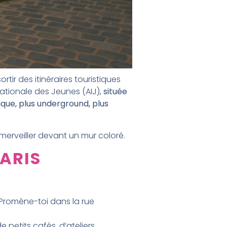
rtir des itinéraires touristiques
rnationale des Jeunes (AIJ),
située
tique, plus underground, plus
’émerveiller devant un mur coloré.
PARIS
. Promène-toi dans la rue
 petits cafés, d’ateliers