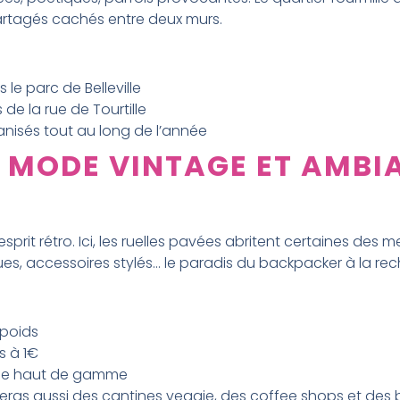
partagés cachés entre deux murs.
le parc de Belleville
de la rue de Tourtille
ganisés tout au long de l’année
: MODE VINTAGE ET AMB
)
it rétro. Ici, les ruelles pavées abritent certaines des meil
s, accessoires stylés… le paradis du backpacker à la reche
 poids
s à 1€
perie haut de gamme
ouveras aussi des cantines veggie, des coffee shops et des 