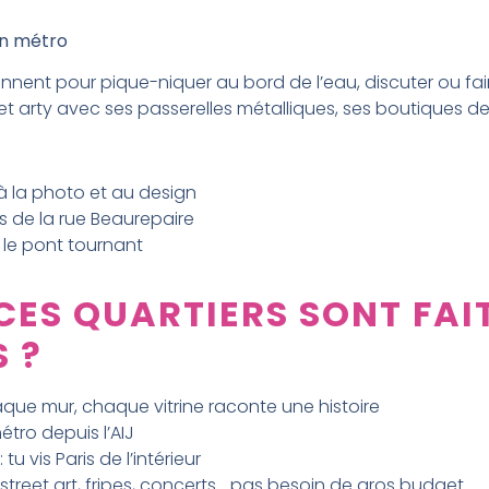
en métro
iennent pour pique-niquer au bord de l’eau, discuter ou fai
 et arty avec ses passerelles métalliques, ses boutiques d
e à la photo et au design
 de la rue Beaurepaire
 le pont tournant
ES QUARTIERS SONT FAIT
 ?
que mur, chaque vitrine raconte une histoire
tro depuis l’AIJ
 tu vis Paris de l’intérieur
 street art, fripes, concerts… pas besoin de gros budget