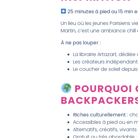
25 minutes à pied ou 15 min 
Un lieu où les jeunes Parisiens v
Martin, c’est une ambiance chill
À ne pas louper :
La librairie Artazart, dédié
Les créateurs indépendants
Le coucher de soleil depuis
POURQUOI C
BACKPACKERS
Riches culturellement :
cha
Accessibles à pied ou en mé
Alternatifs, créatifs, vivants :
Gratuit ou très abordable :