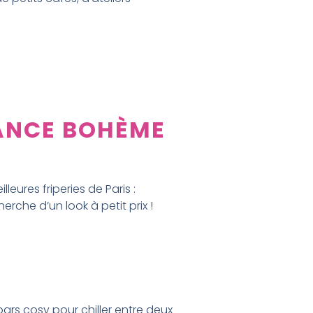
IANCE BOHÈME
leures friperies de Paris :
rche d’un look à petit prix !
bars cosy pour chiller entre deux