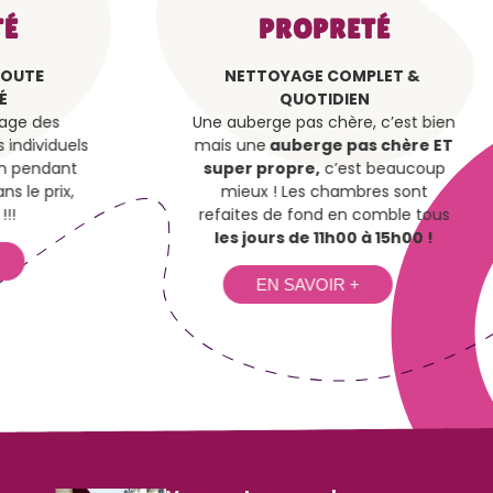
É
PROPRETÉ
TOUTE
NETTOYAGE COMPLET &
É
QUOTIDIEN
sage des
Une auberge pas chère, c’est bien
individuels
mais une
auberge pas chère ET
on pendant
super propre,
c’est beaucoup
ns le prix,
mieux ! Les chambres sont
!!
refaites de fond en comble tous
les jours de 11h00 à 15h00 !
EN SAVOIR +