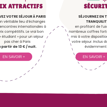
IX ATTRACTIFS
SÉCURIT
VEZ VOTRE SÉJOUR À PARIS
SÉJOURNEZ EN 
n véritable lieu d’échanges
TRANQUILIT
rencontres internationales à
en profitant de l’u
rix compétitifs. Le vrai bon
nombreux coffres forts 
« étudiant » pour un séjour
mis à votre dispositi
pas cher à Paris
votre séjour. Inclus da
à partir de 13 € / nuit.
évidemment !
EN SAVOIR +
EN SAVOIR +