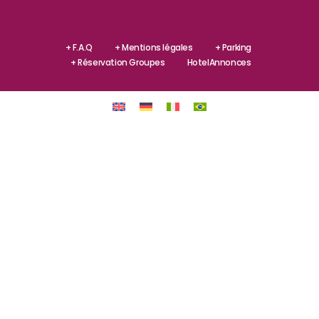
+ F.A.Q
+ Mentions légales
+ Parking
+ Réservation Groupes
HotelAnnonces