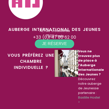
AUBERGE INTERNATIONAL DES JEUNES
10, rue trousseau
75011 Paris
+33 (0)1 47 00 62 00
JE RÉSERVE
Vous ne
VOUS PRÉFÉREZ UNE
trouvez plus
de place à
CHAMBRE
l’Auberge
INDIVIDUELLE ?
Internationale
des Jeunes ?
Découvrez
notre auberge
de Jeunesse
partenaire :
Bastille Hostel
>