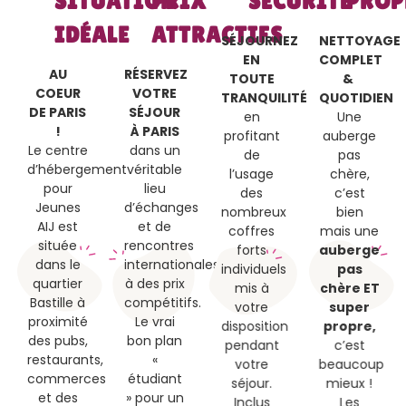
SITUATION
PRIX
SÉCURITÉ
PROP
IDÉALE
ATTRACTIFS
SÉJOURNEZ
NETTOYAGE
EN
COMPLET
AU
RÉSERVEZ
TOUTE
&
COEUR
VOTRE
TRANQUILITÉ
QUOTIDIEN
DE PARIS
SÉJOUR
en
Une
!
À PARIS
profitant
auberge
Le centre
dans un
de
pas
d’hébergement
véritable
l’usage
chère,
pour
lieu
des
c’est
Jeunes
d’échanges
nombreux
bien
AIJ est
et de
coffres
mais une
située
rencontres
forts
auberge
dans le
internationales
individuels
pas
quartier
à des prix
mis à
chère ET
Bastille à
compétitifs.
votre
super
proximité
Le vrai
disposition
propre,
des pubs,
bon plan
pendant
c’est
restaurants,
«
votre
beaucoup
commerces
étudiant
séjour.
mieux !
et des
» pour un
Inclus
Les