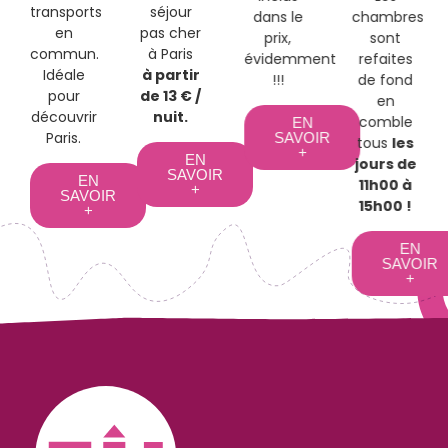
transports
séjour
dans le
chambres
en
pas cher
prix,
sont
commun.
à Paris
évidemment
refaites
Idéale
à partir
!!!
de fond
pour
de 13 € /
en
découvrir
nuit.
comble
EN
Paris.
SAVOIR
tous
les
+
EN
jours de
SAVOIR
EN
11h00 à
+
SAVOIR
15h00 !
+
EN
SAVOIR
+