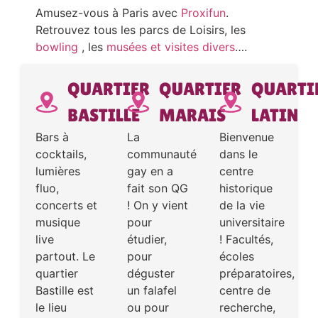
Amusez-vous à Paris avec
Proxifun
.
Retrouvez tous les parcs de Loisirs, les
bowling
, les
musées et visites divers
….
QUARTIER
QUARTIER
QUARTI
BASTILLE
MARAIS
LATIN
Bars à
La
Bienvenue
cocktails,
communauté
dans le
lumières
gay en a
centre
fluo,
fait son QG
historique
concerts et
! On y vient
de la vie
musique
pour
universitaire
live
étudier,
! Facultés,
partout. Le
pour
écoles
quartier
déguster
préparatoires,
Bastille est
un falafel
centre de
le lieu
ou pour
recherche,