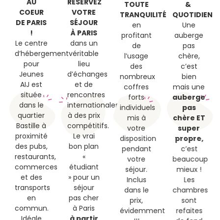
AU
RÉSERVEZ
TOUTE
&
COEUR
VOTRE
TRANQUILITÉ
QUOTIDIEN
DE PARIS
SÉJOUR
en
Une
!
À PARIS
profitant
auberge
Le centre
dans un
de
pas
d’hébergement
véritable
l’usage
chère,
pour
lieu
des
c’est
Jeunes
d’échanges
nombreux
bien
AIJ est
et de
coffres
mais une
située
rencontres
forts
auberge
dans le
internationales
individuels
pas
quartier
à des prix
mis à
chère ET
Bastille à
compétitifs.
votre
super
proximité
Le vrai
disposition
propre,
des pubs,
bon plan
pendant
c’est
restaurants,
«
votre
beaucoup
commerces
étudiant
séjour.
mieux !
et des
» pour un
Inclus
Les
transports
séjour
dans le
chambres
en
pas cher
prix,
sont
commun.
à Paris
évidemment
refaites
Idéale
à partir