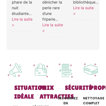
phare de la
dénicher la
bibliothèque…
nuit
perle rare
Lire la suite
étudiante…
d’une
>
Lire la suite
friperie…
>
Lire la suite
>
SITUATION
PRIX
SÉCURITÉ
PROP
IDÉALE
ATTRACTIFS
SÉJOURNEZ
NETTOYAGE
EN
COMPLET