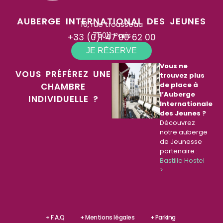
AUBERGE INTERNATIONAL DES JEUNES
10, rue trousseau
75011 Paris
+33 (0)1 47 00 62 00
JE RÉSERVE
Vous ne
VOUS PRÉFÉREZ UNE
trouvez plus
de place à
CHAMBRE
l’Auberge
INDIVIDUELLE ?
Internationale
des Jeunes ?
Découvrez
notre auberge
de Jeunesse
partenaire :
Bastille Hostel
>
+ F.A.Q
+ Mentions légales
+ Parking