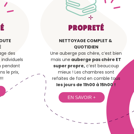
É
PROPRETÉ
TOUTE
NETTOYAGE COMPLET &
É
QUOTIDIEN
sage des
Une auberge pas chère, c’est bien
individuels
mais une
auberge pas chère ET
on pendant
super propre,
c’est beaucoup
ns le prix,
mieux ! Les chambres sont
!!
refaites de fond en comble tous
les jours de 11h00 à 15h00 !
EN SAVOIR +