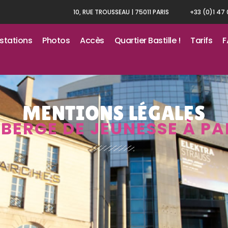
10, RUE TROUSSEAU | 75011 PARIS
+33 (0)1 47
stations
Photos
Accès
Quartier Bastille !
Tarifs
F
MENTIONS LÉGALES
BERGE DE JEUNESSE À PA