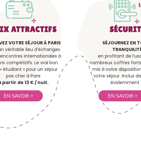
IX ATTRACTIFS
SÉCURIT
VEZ VOTRE SÉJOUR À PARIS
SÉJOURNEZ EN 
n véritable lieu d’échanges
TRANQUILIT
rencontres internationales à
en profitant de l’u
rix compétitifs. Le vrai bon
nombreux coffres forts 
« étudiant » pour un séjour
mis à votre dispositi
pas cher à Paris
votre séjour. Inclus da
à partir de 13 € / nuit.
évidemment !
EN SAVOIR +
EN SAVOIR +