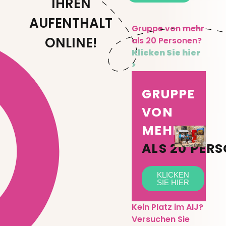
IHREN
AUFENTHALT
Gruppe von mehr
ONLINE!
als 20 Personen?
Klicken Sie hier
>
GRUPPE
VON
MEHR
ALS 20 PER
KLICKEN
SIE HIER
Kein Platz im AIJ?
Versuchen Sie