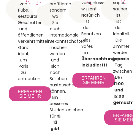
verschlossen
super
von
profitieren,
wissen!
sauber
Pubs,
sondern
Natürlich
ist,
Restaurants,
wo
ist
ist
Geschäften
Sie
das
der
und
auch
Benutzen
Idealfall.
öffentlichen
internationale
des
Die
Verkehrsmitteln.
Bekanntschaften
Safes
Zimmer
Ganz
machen
im
werden
ideal,
werden
Übernachtungspreis
jeden
um
und
inkludiert!!
Tag
Paris
sich
zwischen
zu
nach
Uhr
ERFAHREN
entdecken.
Belieben
SIE MEHR
11:00
austauschen
und
können.
ERFAHREN
15:00
SIE MEHR
Ein
gemach
besseres
Studentenleben
ERFAHR
für
€
SIE ME
13
gibt