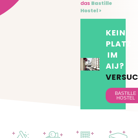
das
Bastille
Hostel >
KEIN
PLATZ
IM
AIJ?
VERSUC
BASTILLE
HOSTEL