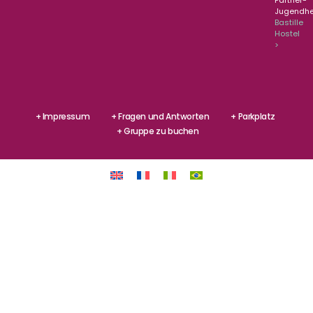
Jugendhe
Bastille
Hostel
>
+ Impressum
+ Fragen und Antworten
+ Parkplatz
+ Gruppe zu buchen