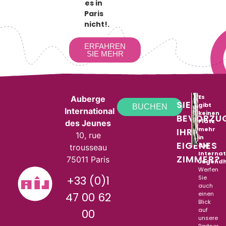
es in
Paris
nicht!.
ERFAHREN
SIE MEHR
Es
Auberge
SIE
gibt
BUCHEN
International
keinen
BEVORZU
Platz
des Jeunes
mehr
IHR
10, rue
in
EIGENES
der
trousseau
Interna
ZIMMER?
75011 Paris
Jugend
Werfen
+33 (0)1
Sie
auch
einen
47 00 62
Blick
auf
00
unsere
Partner-