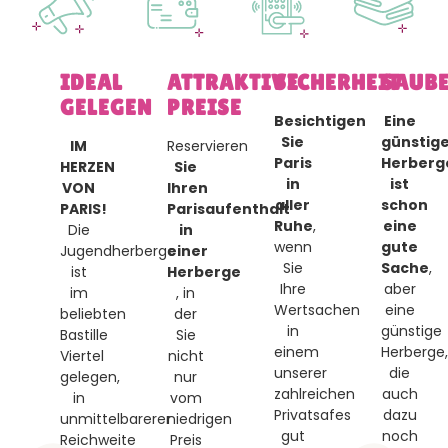
IDEAL
ATTRAKTIVE
SICHERHEIT
SAUBE
GELEGEN
PREISE
Besichtigen
Eine
Sie
günstig
IM
Reservieren
Paris
Herberg
HERZEN
Sie
in
ist
VON
Ihren
aller
schon
PARIS!
Parisaufenthalt
Ruhe
,
eine
Die
in
wenn
gute
Jugendherberge
einer
Sie
Sache
,
ist
Herberge
Ihre
aber
im
, in
Wertsachen
eine
beliebten
der
in
günstige
Bastille
Sie
einem
Herberge,
Viertel
nicht
unserer
die
gelegen,
nur
zahlreichen
auch
in
vom
Privatsafes
dazu
unmittelbarerer
niedrigen
gut
noch
Reichweite
Preis