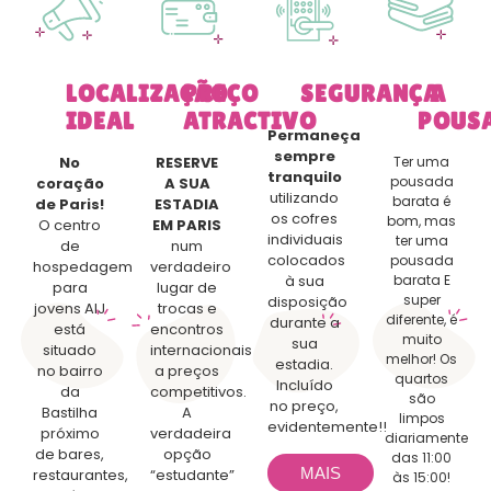
LOCALIZAÇÃO
PREÇO
SEGURANÇA
A
IDEAL
ATRACTIVO
POUS
Permaneça
sempre
No
RESERVE
Ter uma
tranquilo
pousada
coração
A SUA
utilizando
barata é
de Paris!
ESTADIA
os cofres
bom, mas
O centro
EM PARIS
individuais
ter uma
de
num
colocados
pousada
hospedagem
verdadeiro
à sua
barata E
para
lugar de
super
disposição
jovens AIJ
trocas e
diferente, é
durante a
está
encontros
muito
sua
situado
internacionais
melhor! Os
estadia.
no bairro
a preços
quartos
Incluído
da
competitivos.
são
no preço,
Bastilha
A
limpos
evidentemente!!
próximo
verdadeira
diariamente
de bares,
opção
das 11:00
MAIS
restaurantes,
“estudante”
às 15:00!