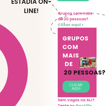
ESTADIA ON-
LINE!
Grupos com mais
de 20 pessoas?
Clicar aqui >
GRUPOS
COM
MAIS
DE
20 PESSOAS?
CLICAR
AQUI
Sem vagas na AIJ?
Tente no
Bastille