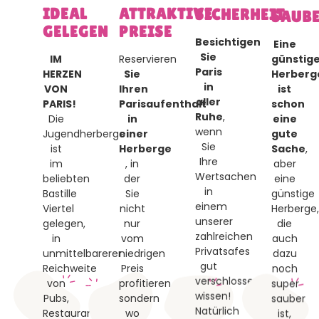
IDEAL
ATTRAKTIVE
SICHERHEIT
SAUBE
GELEGEN
PREISE
Besichtigen
Eine
Sie
günstig
IM
Reservieren
Paris
Herberg
HERZEN
Sie
in
ist
VON
Ihren
aller
schon
PARIS!
Parisaufenthalt
Ruhe
,
eine
Die
in
wenn
gute
Jugendherberge
einer
Sie
Sache
,
ist
Herberge
Ihre
aber
im
, in
Wertsachen
eine
beliebten
der
in
günstige
Bastille
Sie
einem
Herberge,
Viertel
nicht
unserer
die
gelegen,
nur
zahlreichen
auch
in
vom
Privatsafes
dazu
unmittelbarerer
niedrigen
gut
noch
Reichweite
Preis
verschlossen
super
von
profitieren,
wissen!
sauber
Pubs,
sondern
Natürlich
ist,
Restaurants,
wo