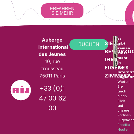
ERFAHREN
SIE MEHR
Es
Auberge
SIE
gibt
BUCHEN
International
keinen
BEVORZU
Platz
des Jeunes
mehr
IHR
10, rue
in
EIGENES
der
trousseau
Interna
ZIMMER?
75011 Paris
Jugend
Werfen
+33 (0)1
Sie
auch
einen
47 00 62
Blick
auf
00
unsere
Partner-
Jugendhe
Bastille
Hostel