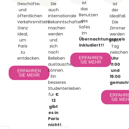
ist
ist
Geschäften
Sie
das
der
und
auch
Benutzen
Idealfall.
öffentlichen
internationale
des
Die
Verkehrsmitteln.
Bekanntschaften
Safes
Zimmer
Ganz
machen
im
werden
ideal,
werden
Übernachtungspreis
jeden
um
und
inkludiert!!
Tag
Paris
sich
zwischen
zu
nach
Uhr
ERFAHREN
entdecken.
Belieben
SIE MEHR
11:00
austauschen
und
können.
ERFAHREN
15:00
SIE MEHR
Ein
gemach
besseres
Studentenleben
ERFAHR
für
€
SIE ME
13
gibt
es in
Paris
nicht!.