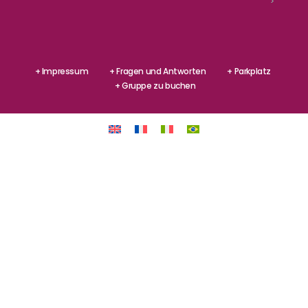
>
+ Impressum
+ Fragen und Antworten
+ Parkplatz
+ Gruppe zu buchen