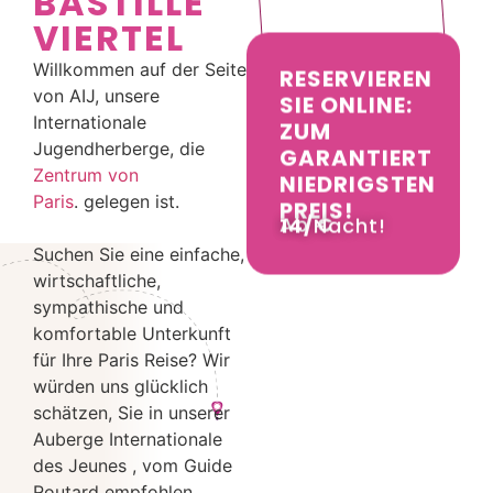
BASTILLE
VIERTEL
Willkommen auf der Seite
RESERVIEREN
von AIJ, unsere
SIE ONLINE:
Internationale
ZUM
Jugendherberge, die
GARANTIERT
Zentrum von
NIEDRIGSTEN
Paris
. gelegen ist.
PREIS!
Ab
€ 14/
Nacht!
Suchen Sie eine einfache,
wirtschaftliche,
sympathische und
komfortable Unterkunft
für Ihre Paris Reise? Wir
würden uns glücklich
schätzen, Sie in unserer
Auberge Internationale
des Jeunes , vom Guide
Routard empfohlen,