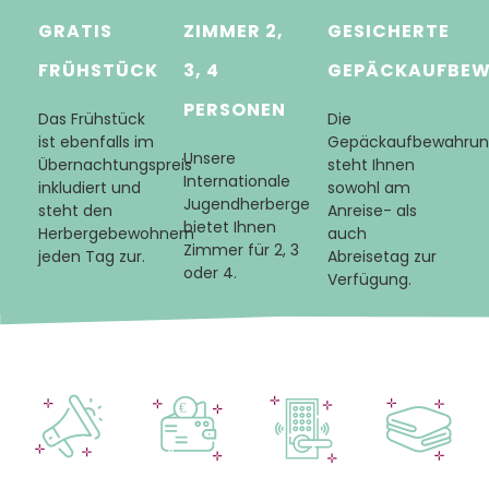
GRATIS
ZIMMER 2,
GESICHERTE
FRÜHSTÜCK
3, 4
GEPÄCKAUFBE
PERSONEN
Das Frühstück
Die
ist ebenfalls im
Gepäckaufbewahru
Unsere
Übernachtungspreis
steht Ihnen
Internationale
inkludiert und
sowohl am
Jugendherberge
steht den
Anreise- als
bietet Ihnen
Herbergebewohnern
auch
Zimmer für 2, 3
jeden Tag zur.
Abreisetag zur
oder 4.
Verfügung.